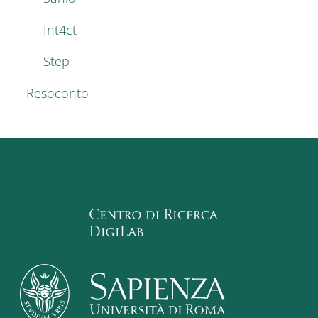
Int4ct
Step
Resoconto