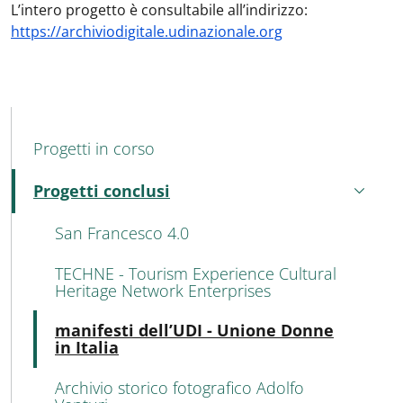
L’intero progetto è consultabile all’indirizzo:
https://archiviodigitale.udinazionale.org
MENU CEV SECOND NAVIGATION
Progetti in corso
Progetti conclusi
Attivo
San Francesco 4.0
TECHNE - Tourism Experience Cultural
Heritage Network Enterprises
Atti
manifesti dell’UDI - Unione Donne
in Italia
Archivio storico fotografico Adolfo