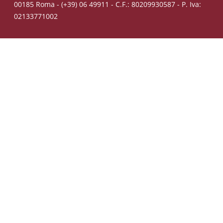
00185 Roma - (+39) 06 49911 - C.F.: 80209930587 - P. Iva:
02133771002