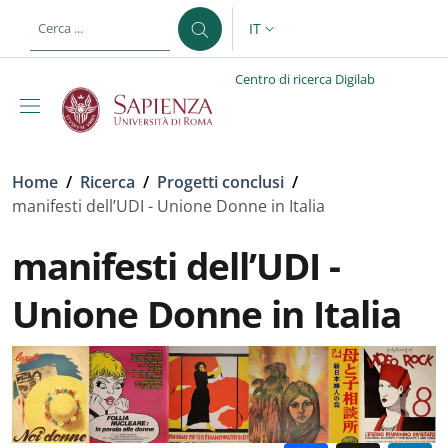
Salta al contenuto principale
Skip to footer content
IT
SELETTORE LINGUA: CURREN
Centro di ricerca Digilab
Briciole di pane
Home
/
Ricerca
/
Progetti conclusi
/
manifesti dell’UDI - Unione Donne in Italia
manifesti dell’UDI -
Unione Donne in Italia