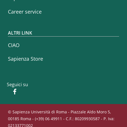
Career service
ALTRI LINK
CIAO
Sapienza Store
Seguici su
Facebook
© Sapienza Università di Roma - Piazzale Aldo Moro 5,
00185 Roma - (+39) 06 49911 - C.F.: 80209930587 - P. Iva:
02133771002