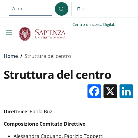
Salta al contenuto principale
Skip to footer content
IT
SELETTORE LINGUA: CURREN
Centro di ricerca Digilab
Briciole di pane
Home
/
Struttura del centro
Struttura del centro
Facebo
X
Direttrice
: Paola Buzi
Composizione Comitato Direttivo
Alessandra Capuano, Fabrizio Toppetti