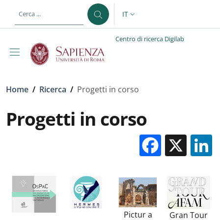
Salta al contenuto principale
Skip to footer content
IT
SELETTORE LINGUA: CURREN
Centro di ricerca Digilab
Briciole di pane
Home
/
Ricerca
/
Progetti in corso
Progetti in corso
Facebo
X
Pictur a
Gran Tour