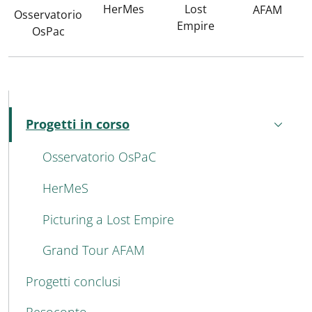
HerMes
Lost
AFAM
Osservatorio
Empire
OsPac
MENU CEV SECOND NAVIGATION
Progetti in corso
Attivo
Osservatorio OsPaC
HerMeS
Picturing a Lost Empire
Grand Tour AFAM
Progetti conclusi