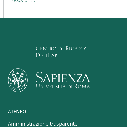
Resoconto
Footer menu
ATENEO
Amministrazione trasparente