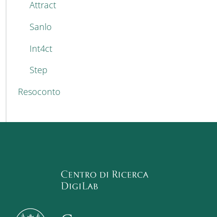
Attract
Sanlo
Int4ct
Step
Resoconto