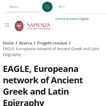
Salta al contenuto principale
Skip to footer content
IT
SELETTORE LINGUA: CURREN
Centro di ricerca Digilab
Briciole di pane
Home
/
Ricerca
/
Progetti conclusi
/
EAGLE, Europeana network of Ancient Greek and Latin
Epigraphy
EAGLE, Europeana
network of Ancient
Greek and Latin
Epigraphy